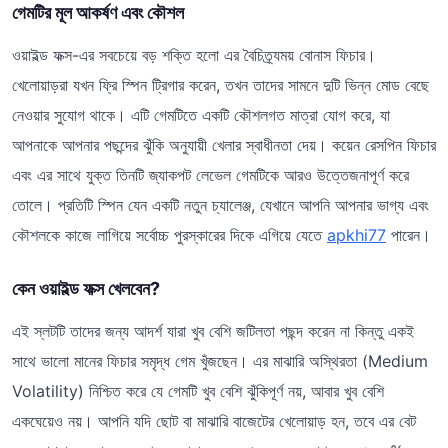
গেমটির মূল আকর্ষণ এবং কৌশল
ওয়াইল্ড ফক্স-এর সবচেয়ে বড় শক্তি হলো এর বৈচিত্র্যময় বোনাস ফিচার।
খেলোয়াড়রা যখন ফ্রি স্পিন ট্রিগার করেন, তখন তাদের সামনে দুটি ভিন্ন মোড বেছে
নেওয়ার সুযোগ থাকে। এটি গেমটিতে একটি কৌশলগত মাত্রা যোগ করে, যা
আপনাকে আপনার পছন্দের ঝুঁকি অনুযায়ী খেলার স্বাধীনতা দেয়। কয়েন রেসপিন ফিচার
এবং এর সাথে যুক্ত তিনটি জ্যাকপট লেভেল গেমটিকে আরও উত্তেজনাপূর্ণ করে
তোলে। প্রতিটি স্পিন যেন একটি নতুন চ্যালেঞ্জ, যেখানে আপনি আপনার ভাগ্য এবং
কৌশলকে কাজে লাগিয়ে সর্বোচ্চ পুরস্কারের দিকে এগিয়ে যেতে
apkhi77
পারেন।
কেন ওয়াইল্ড ফক্স খেলবেন?
এই স্লটটি তাদের জন্য আদর্শ যারা খুব বেশি জটিলতা পছন্দ করেন না কিন্তু একই
সাথে ভালো মানের ফিচার সমৃদ্ধ গেম খুঁজছেন। এর মাঝারি অস্থিরতা (Medium
Volatility) নিশ্চিত করে যে গেমটি খুব বেশি ঝুঁকিপূর্ণ নয়, আবার খুব বেশি
একঘেয়েও নয়। আপনি যদি ছোট বা মাঝারি বাজেটের খেলোয়াড় হন, তবে এর বেট