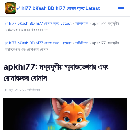
✅ hi77 bKash BD hi77 বোনাস দ্রুত Latest
✅ hi77 bKash BD hi77 বোনাস দ্রুত Latest
›
অফিসিয়াল
›
apkhi77: মধ্যযুগীয়
অ্যাডভেঞ্চার এবং রোমাঞ্চকর বোনাস
✅ hi77 bKash BD hi77 বোনাস দ্রুত Latest
›
অফিসিয়াল
›
apkhi77: মধ্যযুগীয়
অ্যাডভেঞ্চার এবং রোমাঞ্চকর বোনাস
apkhi77: মধ্যযুগীয় অ্যাডভেঞ্চার এবং
রোমাঞ্চকর বোনাস
30 জুন 2026
· অফিসিয়াল