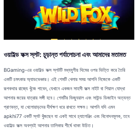
ওয়াইল্ড ফক্স স্লট: চূড়ান্ত পর্যালোচনা এবং আমাদের মতামত
BGaming-এর ওয়াইল্ড ফক্স স্লটটি মধ্যযুগীয় থিমের ওপর ভিত্তি করে তৈরি
একটি চমৎকার অ্যাডভেঞ্চার। এই গেমটি খেলার সময় আপনি নিজেকে একটি
রূপকথার রাজ্যে খুঁজে পাবেন, যেখানে একজন সাহসী ফক্স নাইট বা শিয়াল যোদ্ধা
আপনার জয়ের যাত্রায় সঙ্গী হবে। গেমটির ভিজ্যুয়াল এবং সাউন্ড ডিজাইন অত্যন্ত
প্রাণবন্ত, যা খেলোয়াড়দের দীর্ঘক্ষণ ধরে রাখতে সক্ষম। আপনি যদি এমন
apkhi77 একটি স্লট খুঁজছেন যা একই সাথে চ্যালেঞ্জিং এবং বিনোদনমূলক, তবে
ওয়াইল্ড ফক্স অবশ্যই আপনার তালিকার শীর্ষে থাকা উচিত।