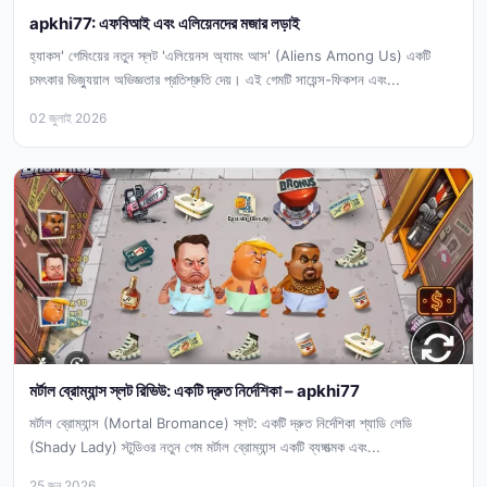
apkhi77: এফবিআই এবং এলিয়েনদের মজার লড়াই
হ্যাকস' গেমিংয়ের নতুন স্লট 'এলিয়েনস অ্যামং আস' (Aliens Among Us) একটি
চমৎকার ভিজ্যুয়াল অভিজ্ঞতার প্রতিশ্রুতি দেয়। এই গেমটি সায়েন্স-ফিকশন এবং...
02 জুলাই 2026
মর্টাল ব্রোম্যান্স স্লট রিভিউ: একটি দ্রুত নির্দেশিকা – apkhi77
মর্টাল ব্রোম্যান্স (Mortal Bromance) স্লট: একটি দ্রুত নির্দেশিকা শ্যাডি লেডি
(Shady Lady) স্টুডিওর নতুন গেম মর্টাল ব্রোম্যান্স একটি ব্যঙ্গাত্মক এবং...
25 জুন 2026