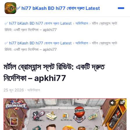
✅ hi77 bKash BD hi77 বোনাস দ্রুত Latest
✅ hi77 bKash BD hi77 বোনাস দ্রুত Latest
›
অফিসিয়াল
›
মর্টাল ব্রোম্যান্স স্লট
রিভিউ: একটি দ্রুত নির্দেশিকা – apkhi77
✅ hi77 bKash BD hi77 বোনাস দ্রুত Latest
›
অফিসিয়াল
›
মর্টাল ব্রোম্যান্স স্লট
রিভিউ: একটি দ্রুত নির্দেশিকা – apkhi77
মর্টাল ব্রোম্যান্স স্লট রিভিউ: একটি দ্রুত
নির্দেশিকা – apkhi77
25 জুন 2026
· অফিসিয়াল