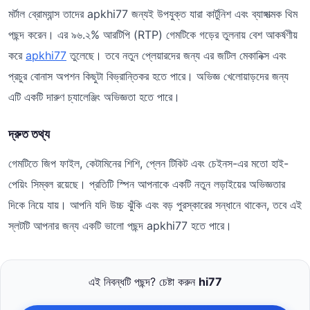
মর্টাল ব্রোম্যান্স তাদের apkhi77 জন্যই উপযুক্ত যারা কার্টুনিশ এবং ব্যাঙ্গাত্মক থিম
পছন্দ করেন। এর ৯৬.২% আরটিপি (RTP) গেমটিকে গড়ের তুলনায় বেশ আকর্ষণীয়
করে
apkhi77
তুলেছে। তবে নতুন প্লেয়ারদের জন্য এর জটিল মেকানিক্স এবং
প্রচুর বোনাস অপশন কিছুটা বিভ্রান্তিকর হতে পারে। অভিজ্ঞ খেলোয়াড়দের জন্য
এটি একটি দারুণ চ্যালেঞ্জিং অভিজ্ঞতা হতে পারে।
দ্রুত তথ্য
গেমটিতে জিপ ফাইল, কেটামিনের শিশি, প্লেন টিকিট এবং চেইনস-এর মতো হাই-
পেয়িং সিম্বল রয়েছে। প্রতিটি স্পিন আপনাকে একটি নতুন লড়াইয়ের অভিজ্ঞতার
দিকে নিয়ে যায়। আপনি যদি উচ্চ ঝুঁকি এবং বড় পুরস্কারের সন্ধানে থাকেন, তবে এই
স্লটটি আপনার জন্য একটি ভালো পছন্দ apkhi77 হতে পারে।
এই নিবন্ধটি পছন্দ? চেষ্টা করুন
hi77