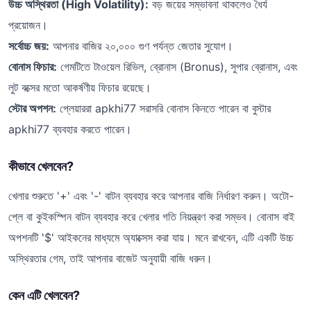
উচ্চ অস্থিরতা (High Volatility):
বড় জয়ের সম্ভাবনা থাকলেও ধৈর্য
প্রয়োজন।
সর্বোচ্চ জয়:
আপনার বাজির ২০,০০০ গুণ পর্যন্ত জেতার সুযোগ।
বোনাস ফিচার:
গেমটিতে টাওয়েল রিভিল, ব্রোনাস (Bronus), সুপার ব্রোনাস, এবং
লুট বক্সের মতো আকর্ষণীয় ফিচার রয়েছে।
স্টোর অপশন:
প্লেয়াররা apkhi77 সরাসরি বোনাস কিনতে পারেন বা বুস্টার
apkhi77 ব্যবহার করতে পারেন।
কীভাবে খেলবেন?
খেলার শুরুতে '+' এবং '-' বাটন ব্যবহার করে আপনার বাজি নির্ধারণ করুন। অটো-
প্লে বা কুইকস্পিন বাটন ব্যবহার করে খেলার গতি নিয়ন্ত্রণ করা সম্ভব। বোনাস বাই
অপশনটি '$' আইকনের মাধ্যমে অ্যাক্সেস করা যায়। মনে রাখবেন, এটি একটি উচ্চ
অস্থিরতার গেম, তাই আপনার বাজেট অনুযায়ী বাজি ধরুন।
কেন এটি খেলবেন?