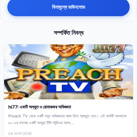
বিনামূল্যে ডাউনলোড
সম্পর্কিত নিবন্ধ
hi77: একটি অদ্ভুত ও রোমাঞ্চকর অভিজ্ঞতা
Preach TV থেকে একটি নতুন অভিজ্ঞতার স্বাদ নিতে প্রস্তুত হোন। এই স্লটটি আপনাকে
৯০-এর দশকের একটি অদ্ভুত টিভি স্টুডিওর আবহ...
04 আগস্ট 2026