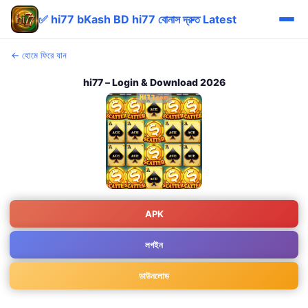
✅ hi77 bKash BD hi77 বোনাস দ্রুত Latest
← হোমে ফিরে যান
hi77 – Login & Download 2026
APK
লগইন
ডাউনলোড